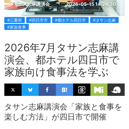
タサン志麻講演会
2026-05-15 14:24:30
#三重県
#四日市市
#都ホテル四日市
#タサン志麻
#家族食事
2026年7月タサン志麻講
演会、都ホテル四日市で
家族向け食事法を学ぶ
タサン志麻講演会「家族と食事を
楽しむ方法」が四日市で開催