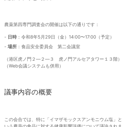
農薬第四専門調査会の開催は以下の通りです：
-
日時
：令和8年5月29日（金）14:00〜17:00（予定）
-
場所
：食品安全委員会 第二会議室
（港区虎ノ門２—２—３ 虎ノ門アルセアタワー１３階）
（Web会議システムも併用）
議事内容の概要
この会合では、特に「イマザモックスアンモニウム塩」と
いう農薬の食品に対する健康影響評価について議論されま