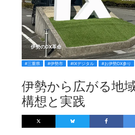
伊勢のDX革命
#三重県
#伊勢市
#IXデジタル
#お伊勢DX参り
伊勢から広がる地域
構想と実践