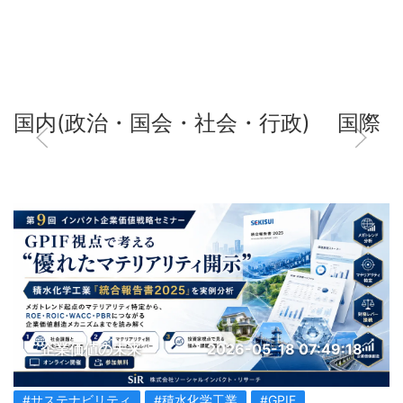
国内(政治・国会・社会・行政)
国際
企業価値の未来
2026-05-18 07:49:18
#サステナビリティ
#積水化学工業
#GPIF