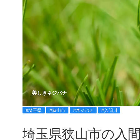
美しきネジバナ
#埼玉県
#狭山市
#ネジバナ
#入間川
埼玉県狭山市の入