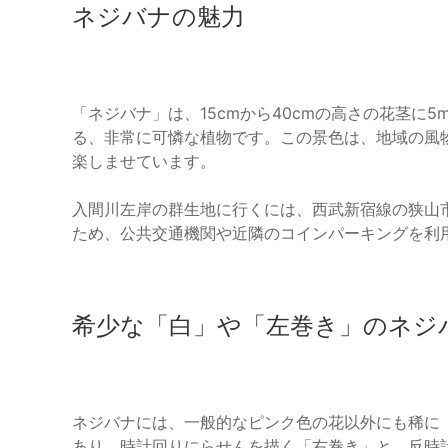
ネジバナの魅力
「ネジバナ」は、15cmから40cmの高さの花茎に
る、非常に可憐な植物です。この景色は、地域の風
楽しませています。
入間川左岸の群生地に行くには、西武新宿線の狭山
ため、公共交通機関や近隣のコインパーキングを利
希少な「白」や「左巻き」のネジ
ネジバナには、一般的なピンク色の花以外にも稀に
あり、時計回りにらせんを描く「右巻き」と、反時