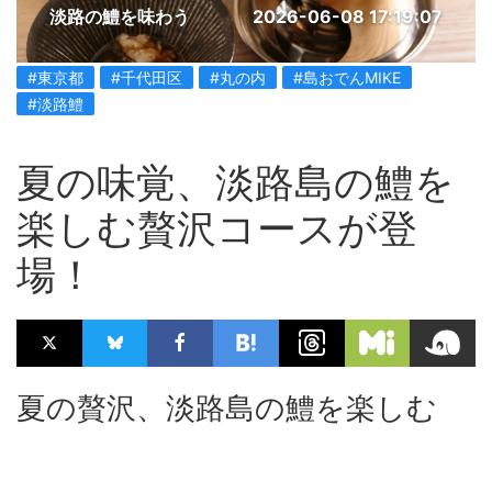
淡路の鱧を味わう
2026-06-08 17:19:07
#東京都
#千代田区
#丸の内
#島おでんMIKE
#淡路鱧
夏の味覚、淡路島の鱧を
楽しむ贅沢コースが登
場！
夏の贅沢、淡路島の鱧を楽しむ