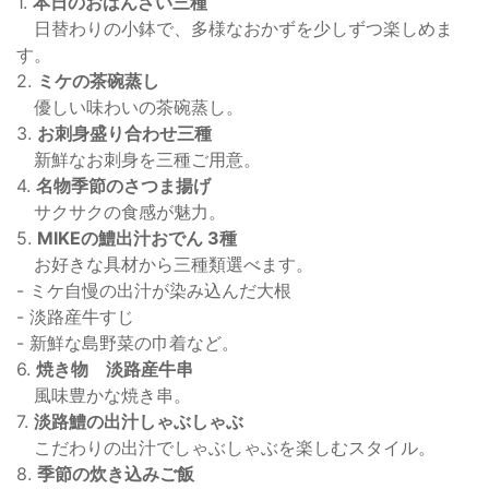
1.
本日のおばんざい三種
日替わりの小鉢で、多様なおかずを少しずつ楽しめま
す。
2.
ミケの茶碗蒸し
優しい味わいの茶碗蒸し。
3.
お刺身盛り合わせ三種
新鮮なお刺身を三種ご用意。
4.
名物季節のさつま揚げ
サクサクの食感が魅力。
5.
MIKEの鱧出汁おでん 3種
お好きな具材から三種類選べます。
- ミケ自慢の出汁が染み込んだ大根
- 淡路産牛すじ
- 新鮮な島野菜の巾着など。
6.
焼き物 淡路産牛串
風味豊かな焼き串。
7.
淡路鱧の出汁しゃぶしゃぶ
こだわりの出汁でしゃぶしゃぶを楽しむスタイル。
8.
季節の炊き込みご飯