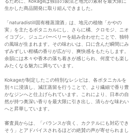
るために、Kokageは独自の製法と地元の素材を最大限に
生かした商品開発に取り組んできました。
「naturadistill固有種蒸溜酒」は、地元の植物「かやの
実」を主たるボタニカルにし、さらに橘、クロモジ、ニオ
イコブシ、ジュニパーベリーを組み合わせたことで、独特
の風味が生まれます。その味わいは、口に含んだ瞬間にみ
ずみずしい柑橘の香りが広がり、爽快感をもたらします。
余韻には木々や香木の落ち着きが感じられ、何度でも楽し
みたくなる魅力に満ちています。
Kokageが制定したこの特別なレシピは、各ボタニカルを
別々に浸漬し、減圧蒸留を行うことで、より繊細で香り豊
かなジンへと仕上げられています。これにより、日本の自
然が持つ奥深い香りを最大限に引き出し、清らかな味わい
へと昇華しています。
審査員からは、「バランスが良く、カクテルにも対応でき
そう」とアドバイスされるほどの絶賛の声が寄せられまし