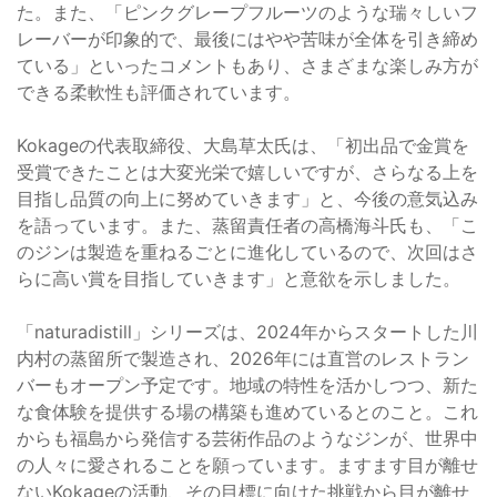
た。また、「ピンクグレープフルーツのような瑞々しいフ
レーバーが印象的で、最後にはやや苦味が全体を引き締め
ている」といったコメントもあり、さまざまな楽しみ方が
できる柔軟性も評価されています。
Kokageの代表取締役、大島草太氏は、「初出品で金賞を
受賞できたことは大変光栄で嬉しいですが、さらなる上を
目指し品質の向上に努めていきます」と、今後の意気込み
を語っています。また、蒸留責任者の高橋海斗氏も、「こ
のジンは製造を重ねるごとに進化しているので、次回はさ
らに高い賞を目指していきます」と意欲を示しました。
「naturadistill」シリーズは、2024年からスタートした川
内村の蒸留所で製造され、2026年には直営のレストラン
バーもオープン予定です。地域の特性を活かしつつ、新た
な食体験を提供する場の構築も進めているとのこと。これ
からも福島から発信する芸術作品のようなジンが、世界中
の人々に愛されることを願っています。ますます目が離せ
ないKokageの活動、その目標に向けた挑戦から目が離せ