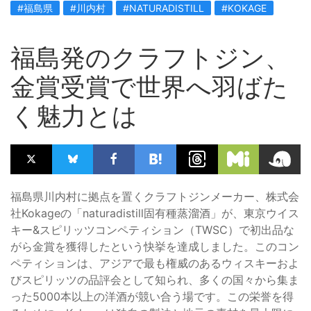
#福島県
#川内村
#NATURADISTILL
#KOKAGE
福島発のクラフトジン、
金賞受賞で世界へ羽ばた
く魅力とは
福島県川内村に拠点を置くクラフトジンメーカー、株式会
社Kokageの「naturadistill固有種蒸溜酒」が、東京ウイス
キー&スピリッツコンペティション（TWSC）で初出品な
がら金賞を獲得したという快挙を達成しました。このコン
ペティションは、アジアで最も権威のあるウィスキーおよ
びスピリッツの品評会として知られ、多くの国々から集ま
った5000本以上の洋酒が競い合う場です。この栄誉を得