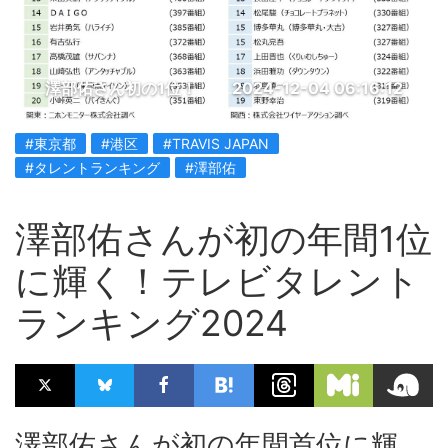
澤部佑さん初の1位！
2024-12-04 06:16:12
#東京都
#港区
#TRAVIS JAPAN
#タレントランキング
#澤部佑
澤部佑さんが初の年間1位
に輝く！テレビタレント
ランキング2024
澤部佑さんが初の年間首位に輝