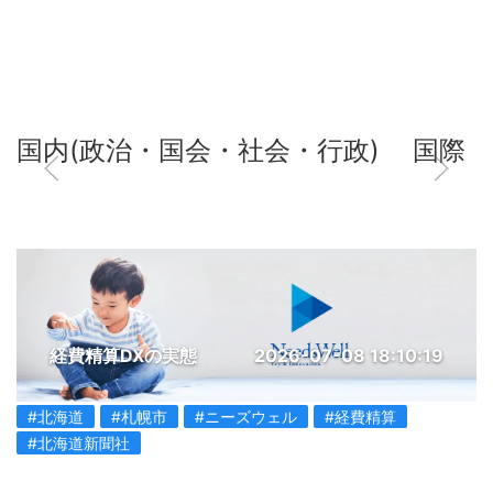
国内(政治・国会・社会・行政)
国際
経費精算DXの実態
2026-07-08 18:10:19
#北海道
#札幌市
#ニーズウェル
#経費精算
#北海道新聞社