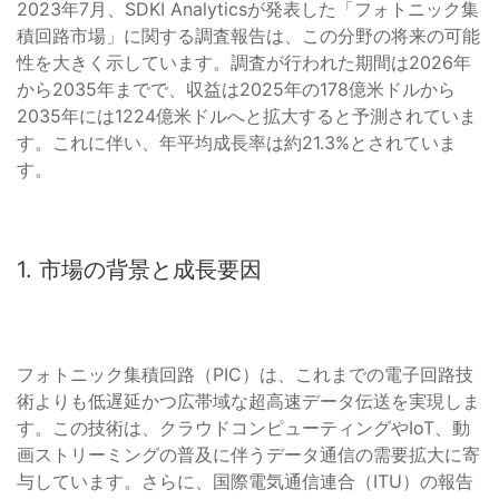
2023年7月、SDKI Analyticsが発表した「フォトニック集
積回路市場」に関する調査報告は、この分野の将来の可能
性を大きく示しています。調査が行われた期間は2026年
から2035年までで、収益は2025年の178億米ドルから
2035年には1224億米ドルへと拡大すると予測されていま
す。これに伴い、年平均成長率は約21.3%とされていま
す。
1. 市場の背景と成長要因
フォトニック集積回路（PIC）は、これまでの電子回路技
術よりも低遅延かつ広帯域な超高速データ伝送を実現しま
す。この技術は、クラウドコンピューティングやIoT、動
画ストリーミングの普及に伴うデータ通信の需要拡大に寄
与しています。さらに、国際電気通信連合（ITU）の報告