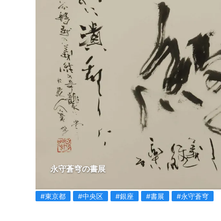
永守蒼穹の書展
#東京都
#中央区
#銀座
#書展
#永守蒼穹