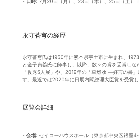
-
日時:
7月20日（月）、23日（木）、25日（土） 14
永守蒼穹の経歴
永守蒼穹氏は1950年に熊本県宇土市に生まれ、197
と金子貞義氏に師事し、以降、数々の賞を受賞しなが
「俊秀5人展」や、2019年の「草燃ゆ ―好言の
す。最近では2020年に日展内閣総理大臣賞を受賞
展覧会詳細
-
会場:
セイコーハウスホール（東京都中央区銀座4-5-