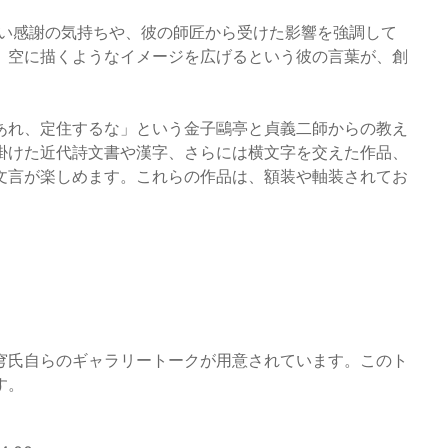
深い感謝の気持ちや、彼の師匠から受けた影響を強調して
、空に描くようなイメージを広げるという彼の言葉が、創
あれ、定住するな」という金子鷗亭と貞義二師からの教え
掛けた近代詩文書や漢字、さらには横文字を交えた作品、
文言が楽しめます。これらの作品は、額装や軸装されてお
穹氏自らのギャラリートークが用意されています。このト
す。