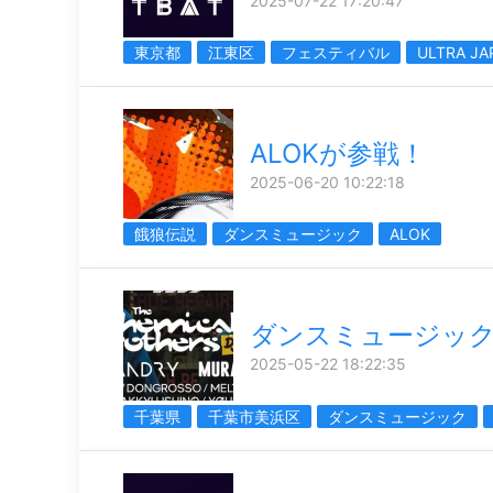
2025-07-22 17:20:47
東京都
江東区
フェスティバル
ULTRA JA
ALOKが参戦！
2025-06-20 10:22:18
餓狼伝説
ダンスミュージック
ALOK
ダンスミュージッ
2025-05-22 18:22:35
千葉県
千葉市美浜区
ダンスミュージック