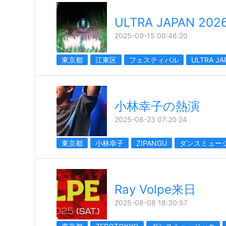
ULTRA JAPAN 202
2025-09-15 00:46:20
東京都
江東区
フェスティバル
ULTRA JA
小林幸子の熱演
2025-08-23 07:20:24
東京都
小林幸子
ZIPANGU
ダンスミュー
Ray Volpe来日
2025-08-08 18:30:57