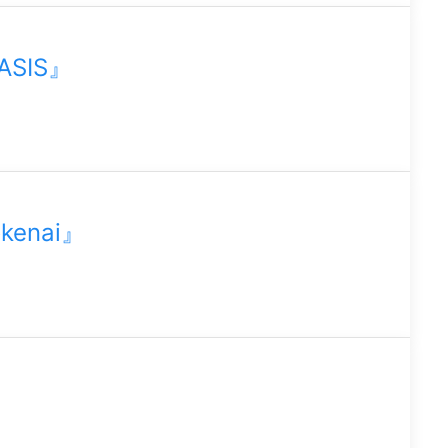
ASIS』
kenai』