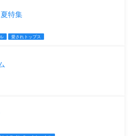
チ夏特集
ル
愛されトップス
ム
作