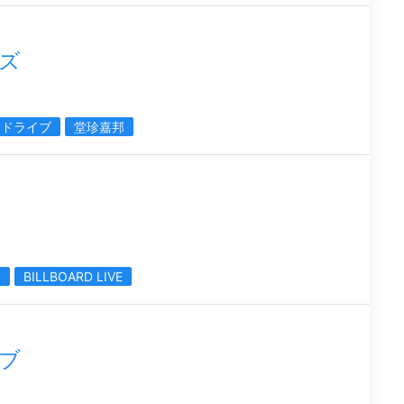
ズ
ードライブ
堂珍嘉邦
邦
BILLBOARD LIVE
ブ