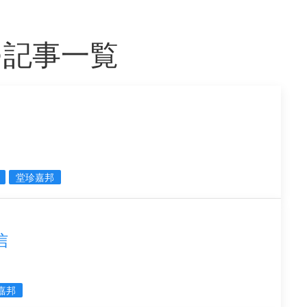
つ記事一覧
堂珍嘉邦
信
嘉邦