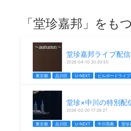
「堂珍嘉邦」をも
堂珍嘉邦ライブ配信
2026-04-10 20:20:50
東京都
品川区
U-NEXT
ビルボードライブ
堂珍×中川の特別配
2026-02-20 17:26:27
東京都
品川区
U-NEXT
中川晃教
堂珍