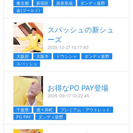
東京都
新宿区
資産形成
ダンディ坂野
金(ゴールド)
スパッシュの新シュ
ーズ
2025-12-27 10:17:40
大阪府
大阪市
ドウシシャ
ダンディ坂野
スパッシュ
お得なPO PAY登場
2025-09-17 10:22:45
千葉県
酒々井町
プレミアム・アウトレット
PO PAY
ダンディ坂野