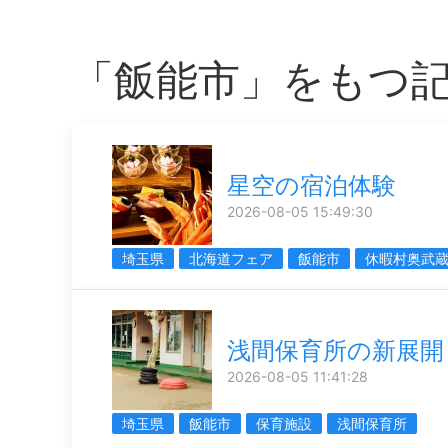
「飯能市」をもつ
星空の宿泊体験
2026-08-05 15:49:30
埼玉県
北海道フェア
飯能市
休暇村奥武
浅間保育所の新展開
2026-08-05 11:41:28
埼玉県
飯能市
保育施設
浅間保育所