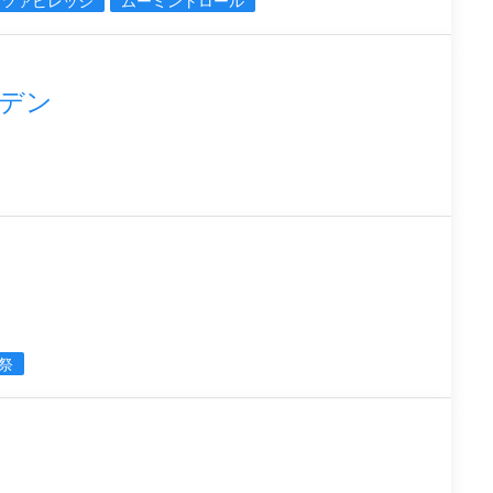
ッツァビレッジ
ムーミントロール
デン
祭