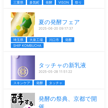
三重県
多気町
発酵
VISON
祭り
夏の発酵フェア
2025-06-20 09:17:37
埼玉県
大泉工場
川口市
発酵
SHIP KOMBUCHA
タッチャの新乳液
2025-05-28 11:51:22
スキンケア
発酵
タッチャ
発酵の祭典、京都で開
催