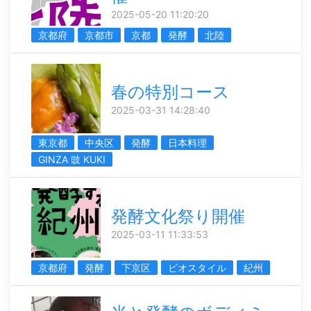
2025-05-20 11:20:20
京都府
京都市
京都
発酵
北陸
春の特別コース
2025-03-31 14:28:40
東京都
中央区
発酵
日本料理
GINZA 豉 KUKI
発酵文化祭り開催
2025-03-11 11:33:53
京都府
発酵
下京区
ビオスタイル
紀州