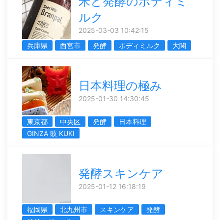
米と発酵のボディミ
ルク
2025-03-03 10:42:15
兵庫県
西宮市
発酵
ボディミルク
大関
日本料理の極み
2025-01-30 14:30:45
東京都
中央区
発酵
日本料理
GINZA 豉 KUKI
発酵スキンケア
2025-01-12 16:18:19
福岡県
北九州市
スキンケア
発酵