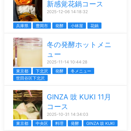
新感覚花鍋コース
2025-12-06 14:18:32
兵庫県
豊岡市
発酵
小林屋
花鍋
冬の発酵ホットメニ
ュー
2025-11-14 10:44:28
東京都
下北沢
発酵
冬メニュー
世田谷区下北沢
GINZA 豉 KUKI 11月
コース
2025-10-31 14:34:03
東京都
中央区
料理
発酵
GINZA 豉 KUKI