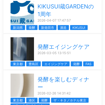
KIKUSUI蔵GARDENの
1周年
2026-04-07 17:47:57
新潟県
発酵
新発田市
酒造
KIKUSUI
発酵エイジングケア
2026-03-05 13:15:51
東京都
豊島区
エイジングケア
発酵
FAS
発酵を楽しむディナ
ー
2026-02-26 14:31:42
東京都
港区
発酵
ザ・キタノホテル東京