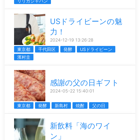
リリカジャパン
USドライビーンの魅
力！
2024-12-19 13:26:28
東京都
千代田区
発酵
USドライビーン
濱村圭
感謝の父の日ギフト
2024-05-22 15:40:01
東京都
発酵
新島村
焼酎
父の日
新飲料「海のワイ
ン」