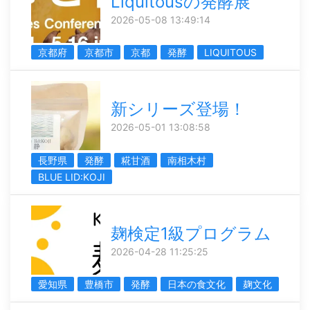
Liquitousの発酵展
2026-05-08 13:49:14
京都府
京都市
京都
発酵
LIQUITOUS
新シリーズ登場！
2026-05-01 13:08:58
長野県
発酵
糀甘酒
南相木村
BLUE LID:KOJI
麹検定1級プログラム
2026-04-28 11:25:25
愛知県
豊橋市
発酵
日本の食文化
麹文化