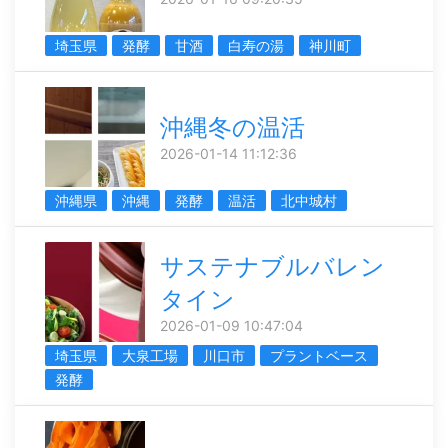
埼玉県
発酵
甘酒
白寿の湯
神川町
沖縄冬の温活
2026-01-14 11:12:36
沖縄県
沖縄
発酵
温活
北中城村
サステナブルバレン
タイン
2026-01-09 10:47:04
埼玉県
大泉工場
川口市
プラントベース
発酵