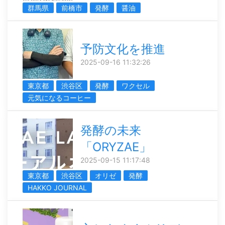
群馬県
前橋市
発酵
醤油
予防文化を推進
2025-09-16 11:32:26
東京都
渋谷区
発酵
ワクセル
元気になるコーヒー
発酵の未来
「ORYZAE」
2025-09-15 11:17:48
東京都
渋谷区
オリゼ
発酵
HAKKO JOURNAL