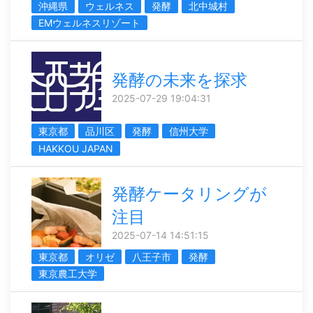
沖縄県
ウェルネス
発酵
北中城村
EMウェルネスリゾート
発酵の未来を探求
2025-07-29 19:04:31
東京都
品川区
発酵
信州大学
HAKKOU JAPAN
発酵ケータリングが
注目
2025-07-14 14:51:15
東京都
オリゼ
八王子市
発酵
東京農工大学