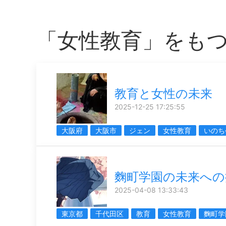
「女性教育」をも
教育と女性の未来
2025-12-25 17:25:55
大阪府
大阪市
ジェン
女性教育
いのち
麴町学園の未来への
2025-04-08 13:33:43
東京都
千代田区
教育
女性教育
麴町学