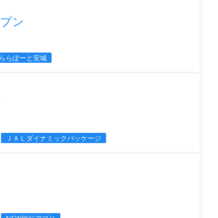
ープン
ららぽーと安城
ル
ＪＡＬダイナミックパッケージ