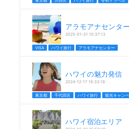
東京都
渋谷区
ハワイ旅行
令和トラベル
アラモアナセンタ
2025-01-31 10:37:13
VISA
ハワイ旅行
アラモアナセンター
ハワイの魅力発信
2024-12-17 16:33:18
東京都
千代田区
ハワイ旅行
観光キャン
ハワイ宿泊エリア