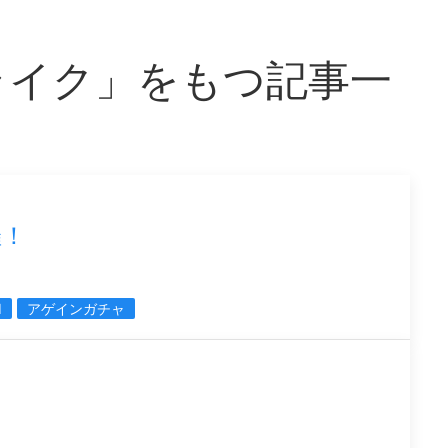
ライク」をもつ記事一
催！
I
アゲインガチャ