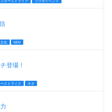
ンスターストライク
コラボイベント
発信
本文化
MIXI
チ登場！
ターストライク
ネオ
魅力