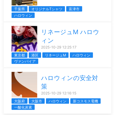
千葉県
オリジナルTシャツ
富津市
ハロウィン
リネージュM ハロウ
ィン
2025-10-29 12:25:17
東京都
港区
リネージュM
ハロウィン
ヴァンパイア
ハロウィンの安全対
策
2025-10-29 12:16:15
大阪府
大阪市
ハロウィン
新コスモス電機
一酸化炭素