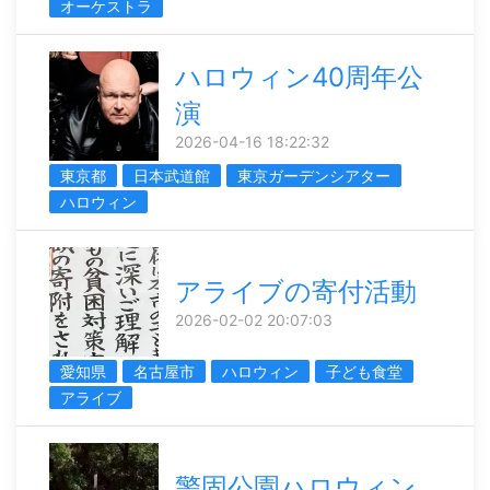
オーケストラ
ハロウィン40周年公
演
2026-04-16 18:22:32
東京都
日本武道館
東京ガーデンシアター
ハロウィン
アライブの寄付活動
2026-02-02 20:07:03
愛知県
名古屋市
ハロウィン
子ども食堂
アライブ
警固公園ハロウィン