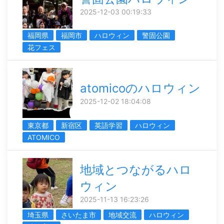
2025-12-03 00:19:33
福岡県
福岡市
ハロウィン
警固公園
花フェス
atomicoのハロウィン
2025-12-02 18:04:08
東京都
新宿区
英語学習
ハロウィン
ATOMICO
地域とつながるハロ
ウィン
2025-11-13 16:23:26
埼玉県
さいたま市
地域交流
ハロウィン