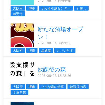
2026-08-04 11:03:30
大阪府
堺市
サカイ引越センター
引越し
AI受付
新たな酒場オープ
ン！
2026-08-04 09:21:56
大阪府
堺市
居酒屋
とりいちず
放課後の森
2026-08-03 13:28:26
大阪府
堺市
小さな森の学童
放課後の森
学童事業