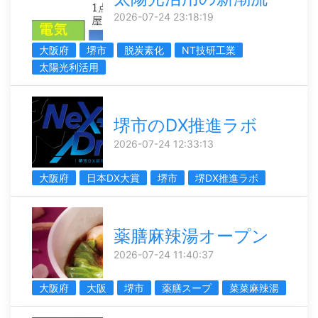
2026-07-24 23:18:19
大阪府
堺市
脱炭素化
NT技研工業
太陽光利活用
堺市のDX推進ラボ
2026-07-24 12:33:13
大阪府
日本DX大賞
堺市
堺DX推進ラボ
薬膳麻辣湯オープン
2026-07-24 11:40:37
大阪府
大阪
堺市
薬膳スープ
菜菜麻辣湯