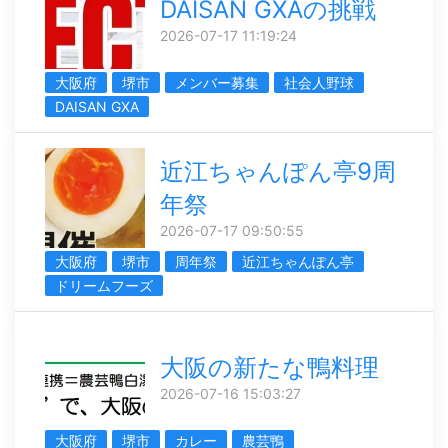
DAISAN GXAの挑戦
2026-07-17 11:19:24
大阪府
堺市
メンバー募集
社会人野球
DAISAN GXA
近江ちゃんぽん亭9周
年祭
2026-07-17 09:50:55
大阪府
堺市
周年祭
近江ちゃんぽん亭
ドリームフーズ
大阪の新たな鴨料理
2026-07-16 15:03:27
大阪府
堺市
カレー
農芸鴨