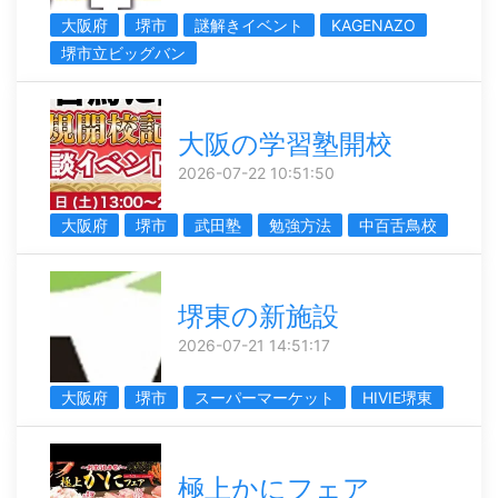
大阪府
堺市
謎解きイベント
KAGENAZO
堺市立ビッグバン
大阪の学習塾開校
2026-07-22 10:51:50
大阪府
堺市
武田塾
勉強方法
中百舌鳥校
堺東の新施設
2026-07-21 14:51:17
大阪府
堺市
スーパーマーケット
HIVIE堺東
極上かにフェア