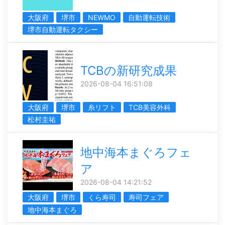
大阪府
堺市
NEWMO
自動運転技術
堺市自動運転タクシー
TCBの新研究成果
2026-08-04 16:51:08
大阪府
堺市
糸リフト
TCB美容外科
松村圭祐
地中海本まぐろフェ
ア
2026-08-04 14:21:52
大阪府
堺市
くら寿司
寿司フェア
地中海本まぐろ