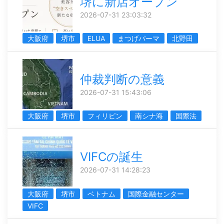
堺に新店オープン
2026-07-31 23:03:32
大阪府
堺市
ELUA
まつげパーマ
北野田
仲裁判断の意義
2026-07-31 15:43:06
大阪府
堺市
フィリピン
南シナ海
国際法
VIFCの誕生
2026-07-31 14:28:23
大阪府
堺市
ベトナム
国際金融センター
VIFC