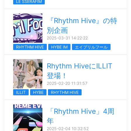
LE SSERAFIM
『Rhythm Hive』の特
別企画
2025-03-31 14:22:22
RHYTHM HIVE
HYBE IM
エイプリルフール
Rhythm HiveにILLIT
登場！
2025-02-20 11:31:57
ILLIT
HYBE
RHYTHM HIVE
「Rhythm Hive」4周
年
2025-02-04 10:32:52