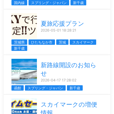
国内線
スプリング・ジャパン
新千歳
夏旅応援プラン
2026-05-01 18:28:21
茨城県
ひたちなか市
茨城
スカイマーク
新千歳
新路線開設のお知ら
せ
2026-04-17 17:28:02
函館
スプリング・ジャパン
新千歳
スカイマークの増便
情報