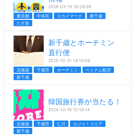
2026-03-16 16:24:06
東京都
中央区
スカイマーク
新千歳
たす旅
新千歳とホーチミン
直行便
2025-10-31 14:14:08
北海道
千歳市
ホーチミン
ベトナム航空
新千歳
韓国旅行券が当たる！
2024-10-18 10:18:14
北海道
千歳市
仁川
カジャ！コリア
新千歳