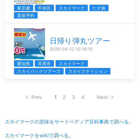
東京都
中央区
スカイマーク
たす旅
直前予約
日帰り弾丸ツアー
2026-04-12 10:16:16
愛知県
常滑市
スカイマーク
スカイパックツアーズ
スカイステイション
Prev
1
2
3
4
Next
スカイマークの意味をサードペディア百科事典で調べる。
スカイマークをwikiで調べる。