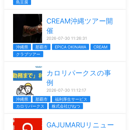
島豆腐
CREAM沖縄ツアー開
催
2026-07-30 11:26:31
沖縄県
那覇市
EPICA OKINAWA
CREAM
クラブツアー
カロリパークスの事
例
2026-07-30 11:12:17
沖縄県
那覇市
福利厚生サービス
カロリパークス
株式会社びねつ
GAJUMARUリニュー