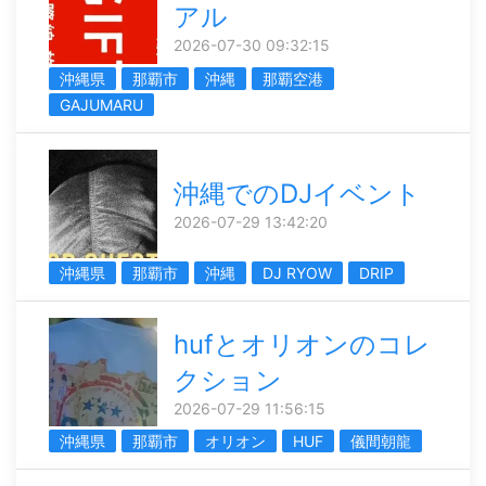
アル
2026-07-30 09:32:15
沖縄県
那覇市
沖縄
那覇空港
GAJUMARU
沖縄でのDJイベント
2026-07-29 13:42:20
沖縄県
那覇市
沖縄
DJ RYOW
DRIP
hufとオリオンのコレ
クション
2026-07-29 11:56:15
沖縄県
那覇市
オリオン
HUF
儀間朝龍