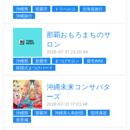
沖縄県
那覇市
トラベルコ
北海道旅行
沖縄旅行
那覇おもろまちのサ
ロン
2026-07-31 23:20:49
沖縄県
那覇市
まつげサロン
眉毛WAX
韓国式まつげパーマ
沖縄未来コンサバタ
ーズ
2026-07-31 17:03:48
沖縄県
那覇市
沖縄美ら島財団
琉球漆器
首里城