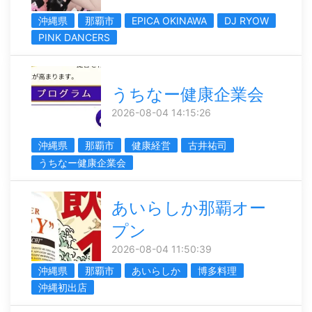
沖縄県
那覇市
EPICA OKINAWA
DJ RYOW
PINK DANCERS
うちなー健康企業会
2026-08-04 14:15:26
沖縄県
那覇市
健康経営
古井祐司
うちなー健康企業会
あいらしか那覇オー
プン
2026-08-04 11:50:39
沖縄県
那覇市
あいらしか
博多料理
沖縄初出店