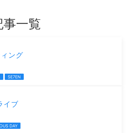
記事一覧
ティング
浜
SE7EN
別ライブ
IOUS DAY