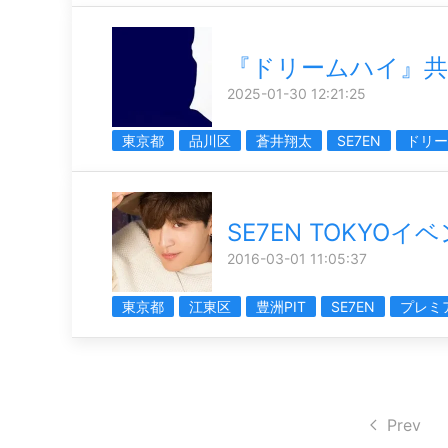
『ドリームハイ』共
2025-01-30 12:21:25
東京都
品川区
蒼井翔太
SE7EN
ドリー
SE7EN TOKYOイ
2016-03-01 11:05:37
東京都
江東区
豊洲PIT
SE7EN
プレミ
Prev