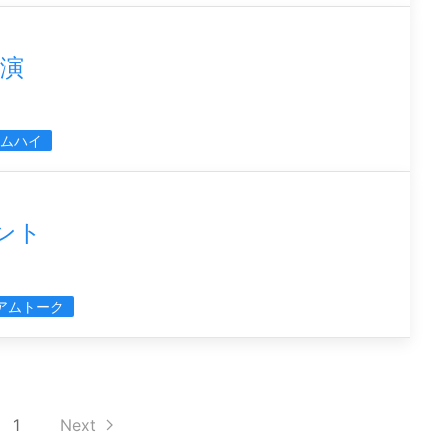
演
ムハイ
ベント
アムトーク
1
Next