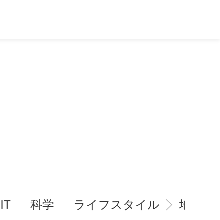
IT
科学
ライフスタイル
地域情