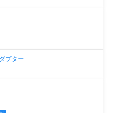
新アダプター
7W