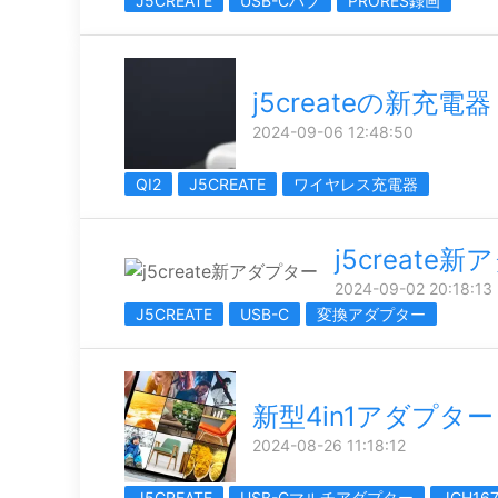
J5CREATE
USB-Cハブ
PRORES録画
j5createの新充電器
2024-09-06 12:48:50
QI2
J5CREATE
ワイヤレス充電器
j5create
2024-09-02 20:18:13
J5CREATE
USB-C
変換アダプター
新型4in1アダプター
2024-08-26 11:18:12
J5CREATE
USB-Cマルチアダプター
JCH16