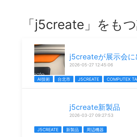
「j5create」を
j5createが展示会
2026-05-27 12:45:06
AI技術
台北市
J5CREATE
COMPUTEX TA
j5create新製品
2026-03-27 09:27:53
J5CREATE
新製品
周辺機器