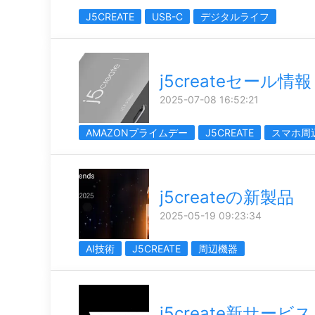
J5CREATE
USB-C
デジタルライフ
j5createセール情報
2025-07-08 16:52:21
AMAZONプライムデー
J5CREATE
スマホ周
j5createの新製品
2025-05-19 09:23:34
AI技術
J5CREATE
周辺機器
j5create新サービス