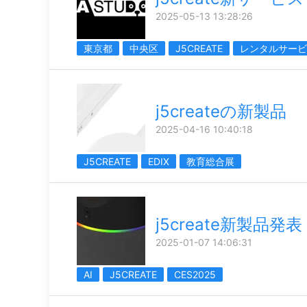
2025-05-13 13:28:26
東京都
中央区
J5CREATE
レンタルサービ
j5createの新製品
2025-04-16 10:40:18
J5CREATE
EDIX
教育総合展
j5create新製品発表
2025-01-07 14:06:31
AI
J5CREATE
CES2025