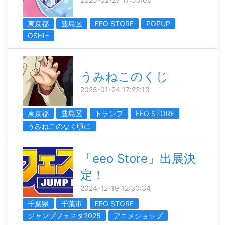
東京都
豊島区
EEO STORE
POPUP
OSHI+
うみねこのくじ
2025-01-24 17:22:13
東京都
豊島区
トランプ
EEO STORE
うみねこのなく頃に
「eeo Store」出展決
定！
2024-12-19 12:30:34
千葉県
千葉市
EEO STORE
ジャンプフェスタ2025
アニメショップ