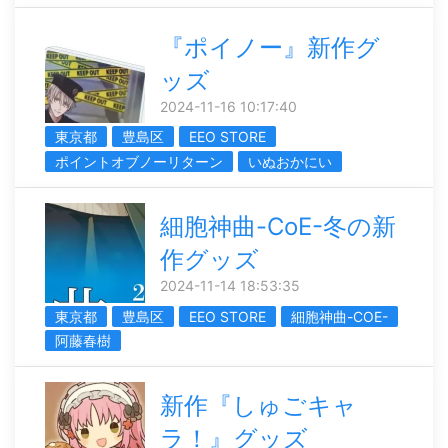
『ポイノー』新作グ
ッズ
2024-11-16 10:17:40
東京都
豊島区
EEO STORE
ポイントオブノーリターン
いぬおかにい
細胞神曲-CoE-冬の新
作グッズ
2024-11-14 18:53:35
東京都
豊島区
EEO STORE
細胞神曲-COE-
阿藤春樹
新作『しゅごキャ
ラ！』グッズ