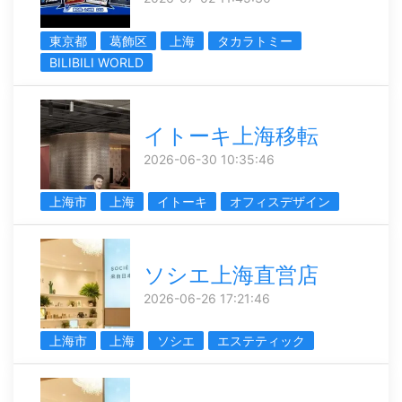
東京都
葛飾区
上海
タカラトミー
BILIBILI WORLD
イトーキ上海移転
2026-06-30 10:35:46
上海市
上海
イトーキ
オフィスデザイン
ソシエ上海直営店
2026-06-26 17:21:46
上海市
上海
ソシエ
エステティック