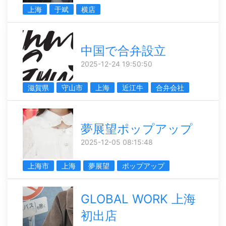
上海
于斌
横店
中国で合弁設立
2025-12-24 19:50:50
滋賀県
守山市
上海
近江牛
合弁会社
夢展望ポップアップ
2025-12-05 08:15:48
上海市
上海
夢展望
ポップアップ
GLOBAL WORK 上海
初出店