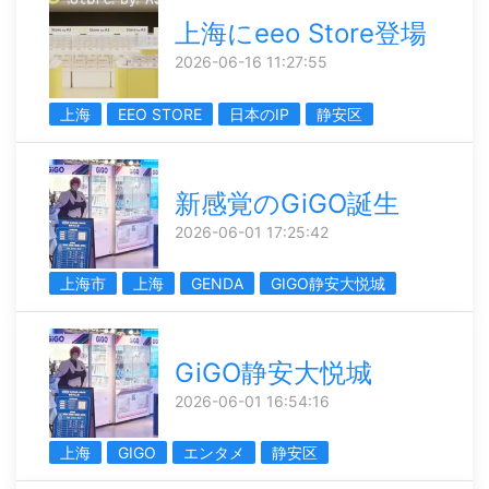
上海にeeo Store登場
2026-06-16 11:27:55
上海
EEO STORE
日本のIP
静安区
新感覚のGiGO誕生
2026-06-01 17:25:42
上海市
上海
GENDA
GIGO静安大悦城
GiGO静安大悦城
2026-06-01 16:54:16
上海
GIGO
エンタメ
静安区