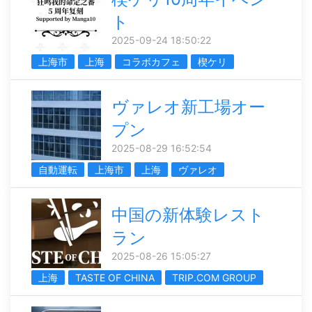
ト
2025-09-24 18:50:22
上海市
上海
コラボカフェ
楔ケリ
ヴァレオ新工場オー
プン
2025-08-29 16:52:54
自動運転
上海市
上海
ヴァレオ
中国の新体験レスト
ラン
2025-08-26 15:05:27
上海
TASTE OF CHINA
TRIP.COM GROUP