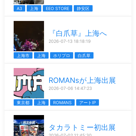
A3
上海
EEO STORE
静安区
『白爪草』上海へ
2026-07-13 18:18:19
上海市
上海
ホリプロ
白爪草
ROMANsが上海出展
2026-07-06 14:47:23
東京都
上海
ROMANS
アートIP
タカラトミー初出展
2026-07-02 11:45:30