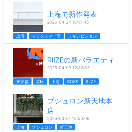
上海で新作発表
2026-04-24 18:17:45
上海
マックスマーラ
エキシビション
RIIZEの新バラエティ
2026-04-03 12:32:53
東京都
港区
上海
BOSS
RIIZE
ブシュロン新天地本
店
2026-03-31 15:50:09
上海
ブシュロン
新天地