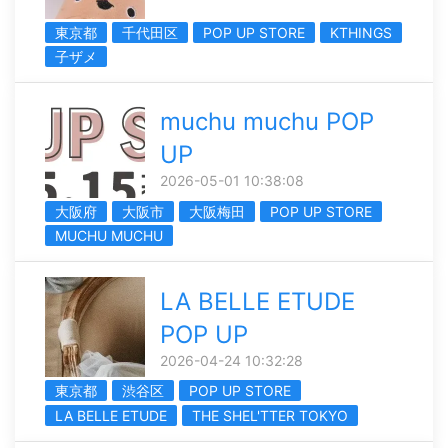
東京都
千代田区
POP UP STORE
KTHINGS
子ザメ
muchu muchu POP
UP
2026-05-01 10:38:08
大阪府
大阪市
大阪梅田
POP UP STORE
MUCHU MUCHU
LA BELLE ETUDE
POP UP
2026-04-24 10:32:28
東京都
渋谷区
POP UP STORE
LA BELLE ETUDE
THE SHEL'TTER TOKYO