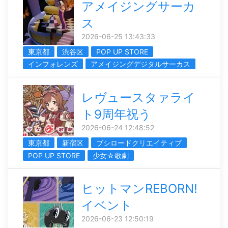
アメイジングサーカ
ス
2026-06-25 13:43:33
東京都
渋谷区
POP UP STORE
インフォレンズ
アメイジングデジタルサーカス
レヴュースタァライ
ト9周年祝う
2026-06-24 12:48:52
東京都
新宿区
ブシロードクリエイティブ
POP UP STORE
少女☆歌劇
ヒットマンREBORN!
イベント
2026-06-23 12:50:19