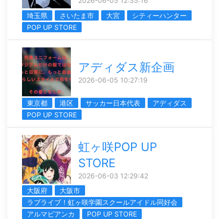
2026-06-05 12:35:16
埼玉県
さいたま市
大宮
シティーハンター
POP UP STORE
アディダス新企画
2026-06-05 10:27:19
東京都
港区
サッカー日本代表
アディダス
POP UP STORE
虹ヶ咲POP UP
STORE
2026-06-03 12:29:42
大阪府
大阪市
ラブライブ！虹ヶ咲学園スクールアイドル同好会
アルマビアンカ
POP UP STORE