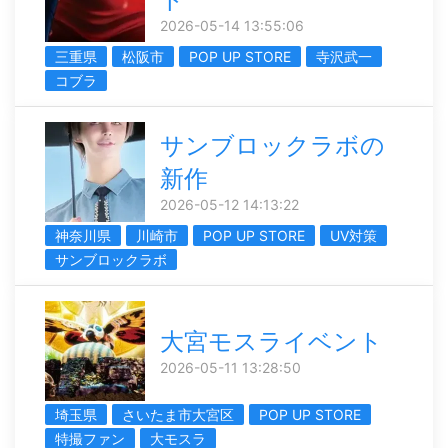
2026-05-14 13:55:06
三重県
松阪市
POP UP STORE
寺沢武一
コブラ
サンブロックラボの
新作
2026-05-12 14:13:22
神奈川県
川崎市
POP UP STORE
UV対策
サンブロックラボ
大宮モスライベント
2026-05-11 13:28:50
埼玉県
さいたま市大宮区
POP UP STORE
特撮ファン
大モスラ