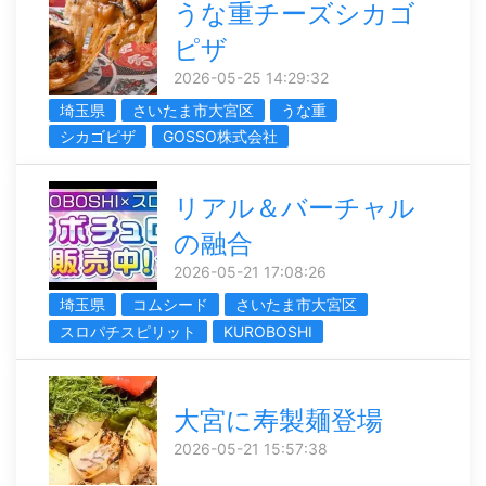
うな重チーズシカゴ
ピザ
2026-05-25 14:29:32
埼玉県
さいたま市大宮区
うな重
シカゴピザ
GOSSO株式会社
リアル＆バーチャル
の融合
2026-05-21 17:08:26
埼玉県
コムシード
さいたま市大宮区
スロパチスピリット
KUROBOSHI
大宮に寿製麺登場
2026-05-21 15:57:38