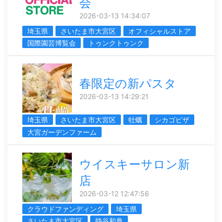
会
2026-03-13 14:34:07
埼玉県
さいたま市大宮区
オフィシャルストア
国際園芸博覧会
トゥンクトゥンク
春限定の新パスタ
2026-03-13 14:29:21
埼玉県
さいたま市大宮区
牡蠣
シカゴピザ
大宮ガーデンファーム
ウイスキーサロン新
店
2026-03-12 12:47:56
クラウドファンディング
埼玉県
さいたま市大宮区
静谷和典