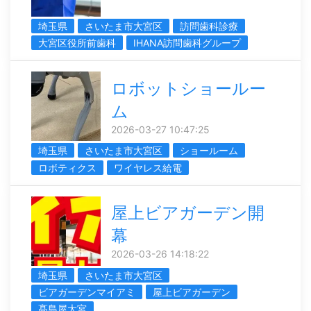
埼玉県
さいたま市大宮区
訪問歯科診療
大宮区役所前歯科
IHANA訪問歯科グループ
ロボットショールー
ム
2026-03-27 10:47:25
埼玉県
さいたま市大宮区
ショールーム
ロボティクス
ワイヤレス給電
屋上ビアガーデン開
幕
2026-03-26 14:18:22
埼玉県
さいたま市大宮区
ビアガーデンマイアミ
屋上ビアガーデン
髙島屋大宮