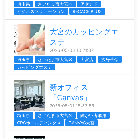
埼玉県
さいたま市大宮区
アセンド
ビジネスソリューション
RECACE PLUS
大宮のカッピングエ
ステ
2026-05-06 10:21:32
埼玉県
さいたま市大宮区
大宮店
痩身革命
カッピングエステ
新オフィス
「Canvas」
2026-05-01 15:33:55
埼玉県
さいたま市大宮区
障がい者雇用
CRGホールディングス
CANVAS大宮