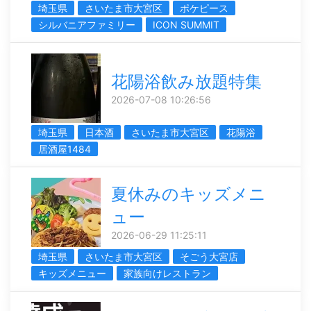
埼玉県
さいたま市大宮区
ポケピース
シルバニアファミリー
ICON SUMMIT
花陽浴飲み放題特集
2026-07-08 10:26:56
埼玉県
日本酒
さいたま市大宮区
花陽浴
居酒屋1484
夏休みのキッズメニ
ュー
2026-06-29 11:25:11
埼玉県
さいたま市大宮区
そごう大宮店
キッズメニュー
家族向けレストラン