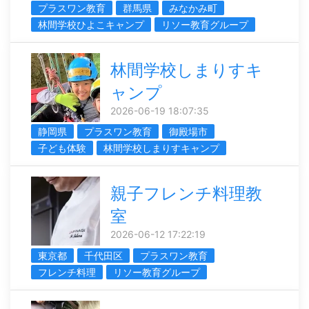
プラスワン教育
群馬県
みなかみ町
林間学校ひよこキャンプ
リソー教育グループ
林間学校しまりすキ
ャンプ
2026-06-19 18:07:35
静岡県
プラスワン教育
御殿場市
子ども体験
林間学校しまりすキャンプ
親子フレンチ料理教
室
2026-06-12 17:22:19
東京都
千代田区
プラスワン教育
フレンチ料理
リソー教育グループ