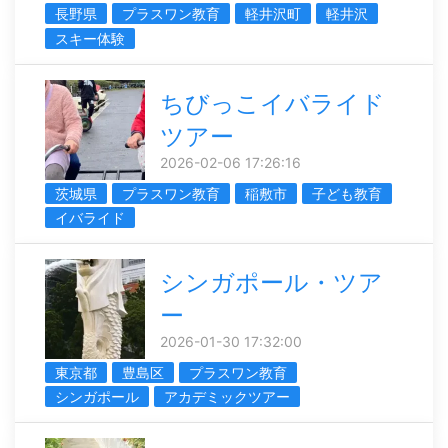
長野県
プラスワン教育
軽井沢町
軽井沢
スキー体験
ちびっこイバライド
ツアー
2026-02-06 17:26:16
茨城県
プラスワン教育
稲敷市
子ども教育
イバライド
シンガポール・ツア
ー
2026-01-30 17:32:00
東京都
豊島区
プラスワン教育
シンガポール
アカデミックツアー