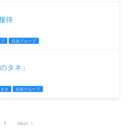
接待
ープ
住友グループ
イのタネ」
のタネ
住友グループ
1
Next