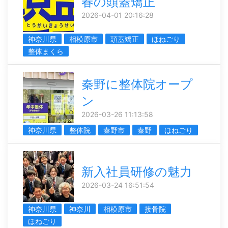
春の頭蓋矯正
2026-04-01 20:16:28
神奈川県
相模原市
頭蓋矯正
ほねごり
整体まくら
秦野に整体院オープ
ン
2026-03-26 11:13:58
神奈川県
整体院
秦野市
秦野
ほねごり
新入社員研修の魅力
2026-03-24 16:51:54
神奈川県
神奈川
相模原市
接骨院
ほねごり