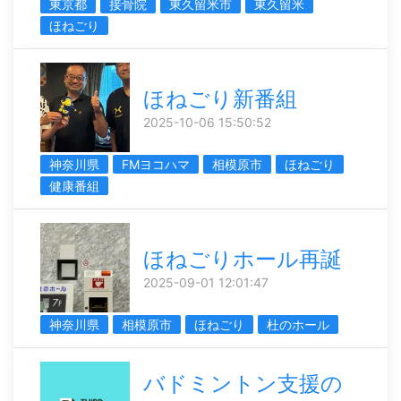
東京都
接骨院
東久留米市
東久留米
ほねごり
ほねごり新番組
2025-10-06 15:50:52
神奈川県
FMヨコハマ
相模原市
ほねごり
健康番組
ほねごりホール再誕
2025-09-01 12:01:47
神奈川県
相模原市
ほねごり
杜のホール
バドミントン支援の