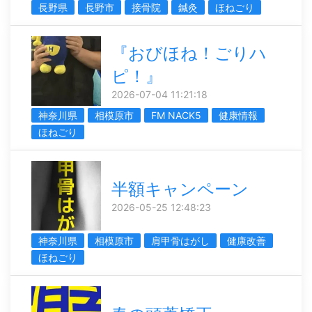
長野県
長野市
接骨院
鍼灸
ほねごり
『おびほね！ごりハ
ピ！』
2026-07-04 11:21:18
神奈川県
相模原市
FM NACK5
健康情報
ほねごり
半額キャンペーン
2026-05-25 12:48:23
神奈川県
相模原市
肩甲骨はがし
健康改善
ほねごり