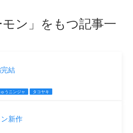
ーモン」をもつ記事一
編完結
ちゅうニンジャ
タコヤキ
モン新作