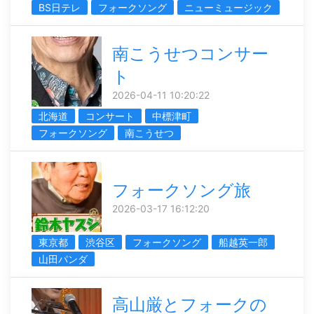
BS日テレ
フォークソング
ニューミュージック
南こうせつコンサー
ト
2026-04-11 10:20:22
北海道
コンサート
中標津町
フォークソング
南こうせつ
フォークソング旅
2026-03-17 16:12:20
東京都
渋谷区
フォークソング
船越英一郎
山田パンダ
高山厳とフォークの