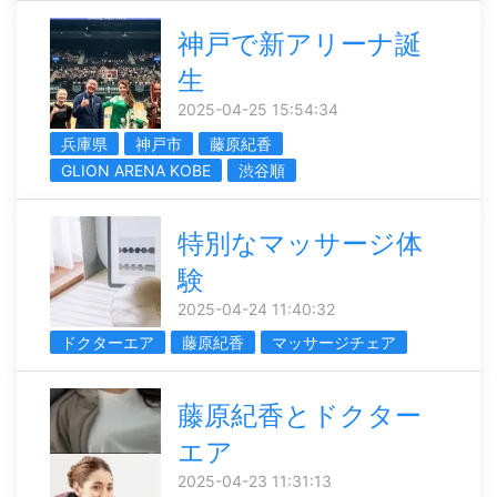
神戸で新アリーナ誕
生
2025-04-25 15:54:34
兵庫県
神戸市
藤原紀香
GLION ARENA KOBE
渋谷順
特別なマッサージ体
験
2025-04-24 11:40:32
ドクターエア
藤原紀香
マッサージチェア
藤原紀香とドクター
エア
2025-04-23 11:31:13