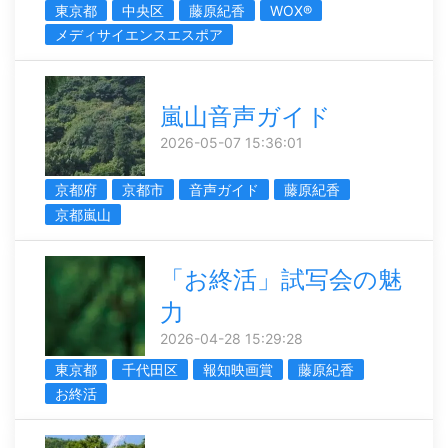
東京都
中央区
藤原紀香
WOX®
メディサイエンスエスポア
嵐山音声ガイド
2026-05-07 15:36:01
京都府
京都市
音声ガイド
藤原紀香
京都嵐山
「お終活」試写会の魅
力
2026-04-28 15:29:28
東京都
千代田区
報知映画賞
藤原紀香
お終活