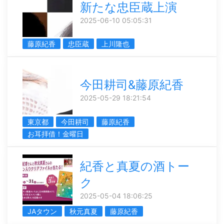
新たな忠臣蔵上演
2025-06-10 05:05:31
藤原紀香
忠臣蔵
上川隆也
今田耕司&藤原紀香
2025-05-29 18:21:54
東京都
今田耕司
藤原紀香
お耳拝借！金曜日
紀香と真夏の酒トー
ク
2025-05-04 18:06:25
JAタウン
秋元真夏
藤原紀香