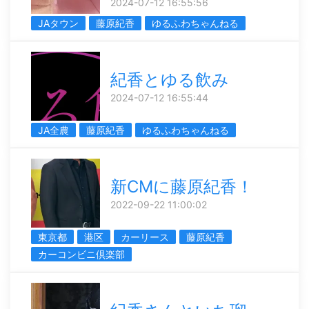
2024-07-12 16:55:56
JAタウン
藤原紀香
ゆるふわちゃんねる
紀香とゆる飲み
2024-07-12 16:55:44
JA全農
藤原紀香
ゆるふわちゃんねる
新CMに藤原紀香！
2022-09-22 11:00:02
東京都
港区
カーリース
藤原紀香
カーコンビニ倶楽部