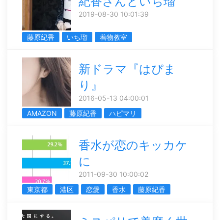
紀香さんといち瑠
2019-08-30 10:01:39
藤原紀香
いち瑠
着物教室
新ドラマ『はぴま
り』
2016-05-13 04:00:01
AMAZON
藤原紀香
ハピマリ
香水が恋のキッカケ
に
2011-09-30 10:00:02
東京都
港区
恋愛
香水
藤原紀香