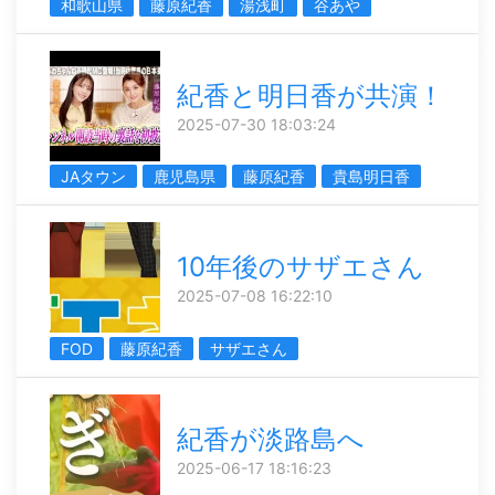
和歌山県
藤原紀香
湯浅町
谷あや
紀香と明日香が共演！
2025-07-30 18:03:24
JAタウン
鹿児島県
藤原紀香
貴島明日香
10年後のサザエさん
2025-07-08 16:22:10
FOD
藤原紀香
サザエさん
紀香が淡路島へ
2025-06-17 18:16:23