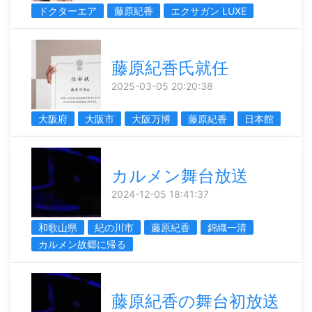
ドクターエア
藤原紀香
エクサガン LUXE
藤原紀香氏就任
2025-03-05 20:20:38
大阪府
大阪市
大阪万博
藤原紀香
日本館
カルメン舞台放送
2024-12-05 18:41:37
和歌山県
紀の川市
藤原紀香
錦織一清
カルメン故郷に帰る
藤原紀香の舞台初放送