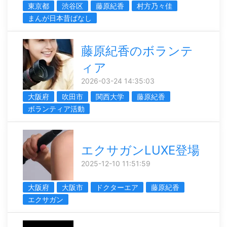
東京都
渋谷区
藤原紀香
村方乃々佳
まんが日本昔ばなし
藤原紀香のボランテ
ィア
2026-03-24 14:35:03
大阪府
吹田市
関西大学
藤原紀香
ボランティア活動
エクサガンLUXE登場
2025-12-10 11:51:59
大阪府
大阪市
ドクターエア
藤原紀香
エクサガン