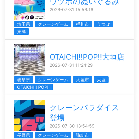
ウツボのぬいぐるみ
2026-07-31 15:56:16
埼玉県
クレーンゲーム
桶川市
うつぼ
東洋
OTAICHI!!POP!!大垣店
2026-07-31 11:24:29
岐阜県
クレーンゲーム
大垣市
大垣
OTAICHI!! POP!!
クレーンパラダイス
登場
2026-07-30 13:54:59
長野県
クレーンゲーム
諏訪市