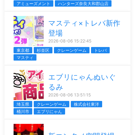
アミューズメント
ハンターズ奈良大和郡山店
マスティ×トレバ新作
登場
2026-08-06 15:22:45
東京都
杉並区
クレーンゲーム
トレバ
マスティ
エブリにゃんぬいぐ
るみ
2026-08-06 13:51:15
埼玉県
クレーンゲーム
株式会社東洋
桶川市
エブリにゃん