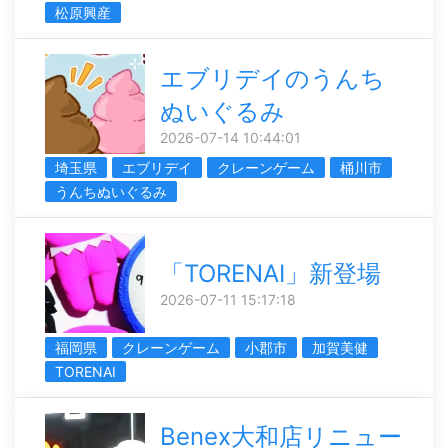
松原興産
エブリデイのうんち
ぬいぐるみ
2026-07-14 10:44:01
埼玉県
エブリデイ
クレーンゲーム
桶川市
うんちぬいぐるみ
「TORENAI」新登場
2026-07-11 15:17:18
福岡県
クレーンゲーム
小郡市
加賀美健
TORENAI
Benex大和店リニュー