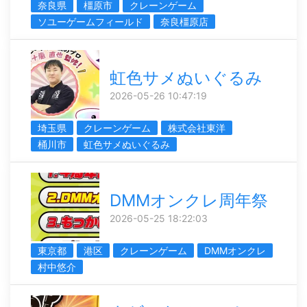
奈良県
橿原市
クレーンゲーム
ソユーゲームフィールド
奈良橿原店
虹色サメぬいぐるみ
2026-05-26 10:47:19
埼玉県
クレーンゲーム
株式会社東洋
桶川市
虹色サメぬいぐるみ
DMMオンクレ周年祭
2026-05-25 18:22:03
東京都
港区
クレーンゲーム
DMMオンクレ
村中悠介