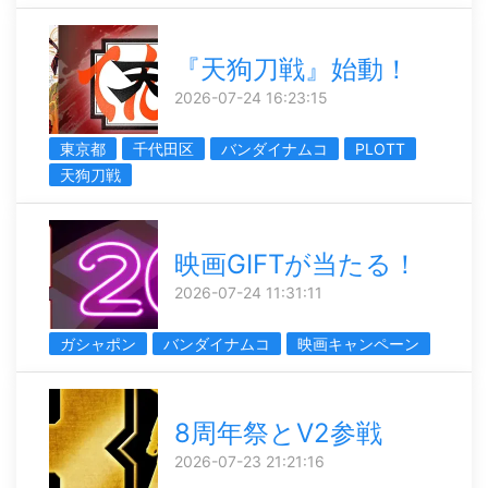
『天狗刀戦』始動！
2026-07-24 16:23:15
東京都
千代田区
バンダイナムコ
PLOTT
天狗刀戦
映画GIFTが当たる！
2026-07-24 11:31:11
ガシャポン
バンダイナムコ
映画キャンペーン
8周年祭とV2参戦
2026-07-23 21:21:16