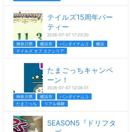
テイルズ15周年パー
ティー
2026-07-07 17:23:20
神奈川県
横浜市
バンダイナムコ
横浜
テイルズ オブ エクシリア
たまごっちキャンペ
ーン！
2026-07-07 12:06:01
神奈川県
横浜市
バンダイナムコ
たまごっち
リアル体験
SEASON5『ドリフタ