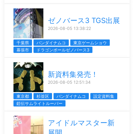
ゼノバース3 TGS出展
2026-08-05 13:38:22
千葉県
バンダイナムコ
東京ゲームショウ
幕張市
ドラゴンボールゼノバース3
新資料集発売！
2026-08-05 12:51:34
東京都
杉並区
バンダイナムコ
設定資料集
鎧伝サムライトルーパー
アイドルマスター新
展開