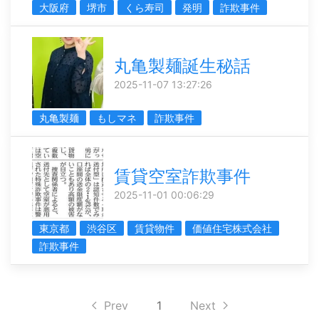
大阪府
堺市
くら寿司
発明
詐欺事件
丸亀製麺誕生秘話
2025-11-07 13:27:26
丸亀製麺
もしマネ
詐欺事件
賃貸空室詐欺事件
2025-11-01 00:06:29
東京都
渋谷区
賃貸物件
価値住宅株式会社
詐欺事件
Prev
1
Next