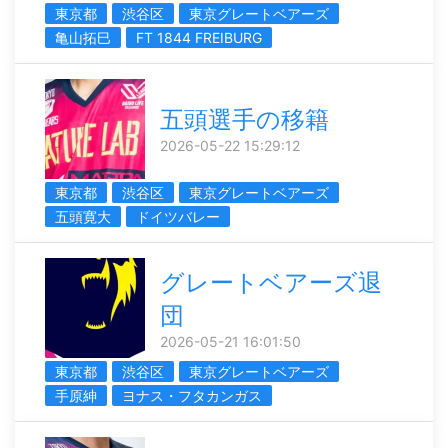
東京都
渋谷区
東京グレートベアーズ
亀山拓巳
FT 1844 FREIBURG
五頭選手の移籍
2026-05-22 15:29:12
東京都
渋谷区
東京グレートベアーズ
五頭寛大
ドイツバレー
グレートベアーズ退
団
2026-05-21 16:01:50
東京都
渋谷区
東京グレートベアーズ
手原紳
ヨナス・フタカンガス