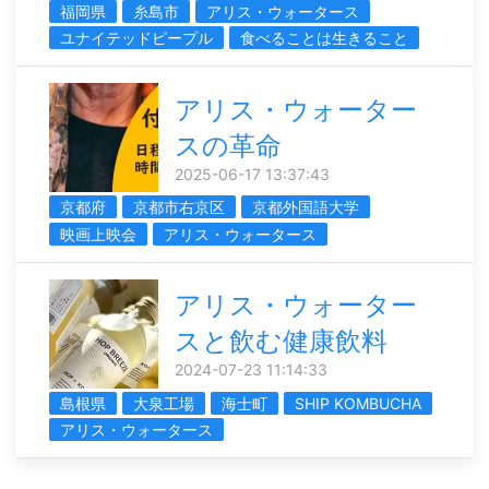
福岡県
糸島市
アリス・ウォータース
ユナイテッドピープル
食べることは生きること
アリス・ウォーター
スの革命
2025-06-17 13:37:43
京都府
京都市右京区
京都外国語大学
映画上映会
アリス・ウォータース
アリス・ウォーター
スと飲む健康飲料
2024-07-23 11:14:33
島根県
大泉工場
海士町
SHIP KOMBUCHA
アリス・ウォータース