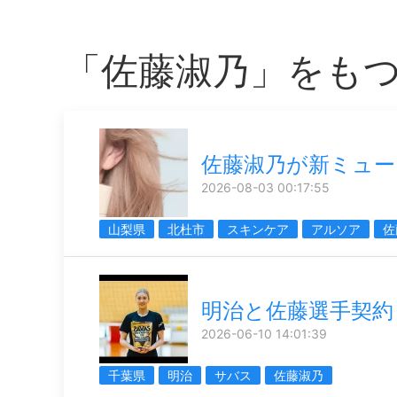
「佐藤淑乃」をも
佐藤淑乃が新ミュー
2026-08-03 00:17:55
山梨県
北杜市
スキンケア
アルソア
佐
明治と佐藤選手契約
2026-06-10 14:01:39
千葉県
明治
サバス
佐藤淑乃