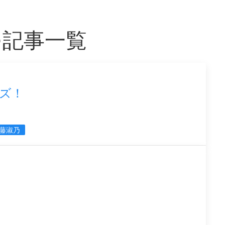
つ記事一覧
ズ！
藤淑乃