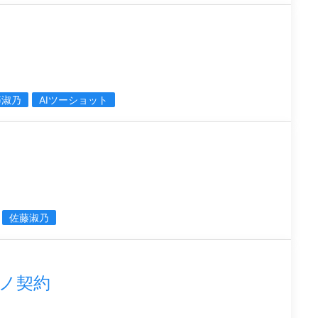
I
藤淑乃
AIツーショット
佐藤淑乃
ノ契約