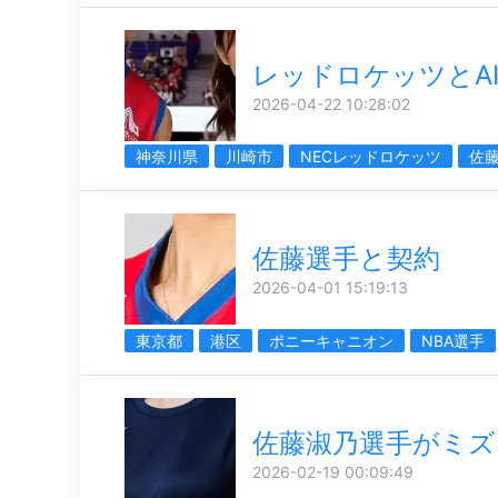
レッドロケッツとA
2026-04-22 10:28:02
神奈川県
川崎市
NECレッドロケッツ
佐
佐藤選手と契約
2026-04-01 15:19:13
東京都
港区
ポニーキャニオン
NBA選手
佐藤淑乃選手がミズ
2026-02-19 00:09:49