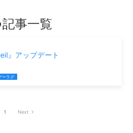
つ記事一覧
ackveil』アップデート
グーラグ
1
Next