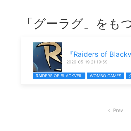
「グーラグ」をも
『Raiders of Bl
2026-05-19 21:19:59
RAIDERS OF BLACKVEIL
WOMBO GAMES
Prev