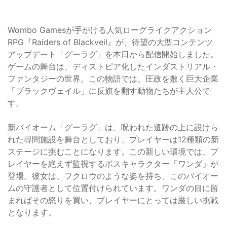
Wombo Gamesが手がける人気ローグライクアクション
RPG『Raiders of Blackveil』が、待望の大型コンテンツ
アップデート「グーラグ」を本日から配信開始しました。
ゲームの舞台は、ディストピア化したインダストリアル・
ファンタジーの世界。この物語では、圧政を敷く巨大企業
「ブラックヴェイル」に反旗を翻す動物たちが主人公で
す。
新バイオーム「グーラグ」は、呪われた遺跡の上に設けら
れた尋問施設を舞台としており、プレイヤーは12種類の新
ステージに挑むことになります。この新しい環境では、プ
レイヤーを絶えず監視するボスキャラクター「ワンダ」が
登場。彼女は、フクロウのような姿を持ち、このバイオー
ムの守護者として位置付けられています。ワンダの目に留
まればその怒りを買い、プレイヤーにとっては厳しい挑戦
となります。