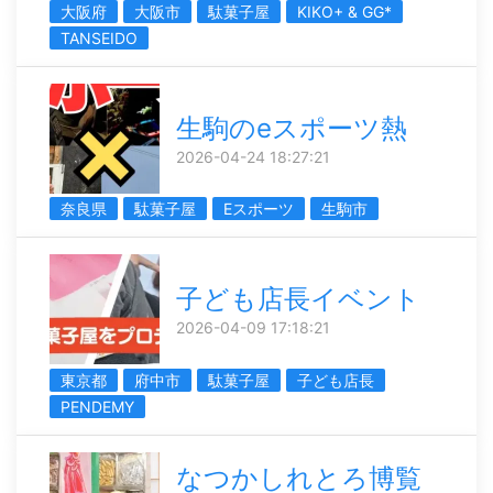
大阪府
大阪市
駄菓子屋
KIKO+ & GG*
TANSEIDO
生駒のeスポーツ熱
2026-04-24 18:27:21
奈良県
駄菓子屋
Eスポーツ
生駒市
子ども店長イベント
2026-04-09 17:18:21
東京都
府中市
駄菓子屋
子ども店長
PENDEMY
なつかしれとろ博覧