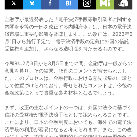
金融庁が最近発表した「電子決済手段等取引業者に関する
内閣府令等の一部を改正する内閣府令」は、日本の電子決
済市場に重要な影響を及ぼします。この改正は、2023年6
月1日から施行予定で、電子決済手段の定義に外国の信託
受益権を追加し、さらなる透明性を持たせるものです。
令和8年2月3日から3月5日までの間、金融庁は一般からの
意見を募り、その結果、16件のコメントが寄せられまし
た。このプロセスは、金融行政における意見収集の一環と
して位置づけられており、寄せられたコメントは、今後の
金融政策にとって貴重な参考材料となるでしょう。
まず、改正の主なポイントの一つは、外国の法令に基づく
信託の受益権が電子決済手段として認められることです。
これにより、日本の金融制度においても、海外での電子決
済手段の利用が容易になると考えられます。また、この改
正によって、約束された国際的な法的枠組みが一層強化さ