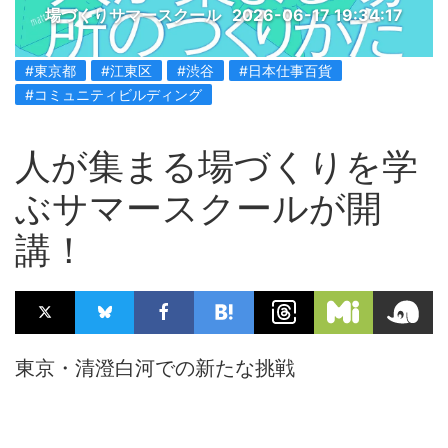
場づくりサマースクール
2026-06-17 19:34:17
#東京都
#江東区
#渋谷
#日本仕事百貨
#コミュニティビルディング
人が集まる場づくりを学
ぶサマースクールが開
講！
東京・清澄白河での新たな挑戦