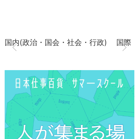
国内(政治・国会・社会・行政)
国際