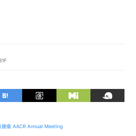
B1F
科腫瘍
AACR Annual Meeting