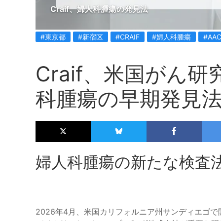
Craif、婦人科腫瘍の発見法
#東京都
#新宿区
#CRAIF
#婦人科腫瘍
#AAC
Craif、米国がん
科腫瘍の早期発見
婦人科腫瘍の新たな検査法、
2026年4月、米国カリフォルニア州サンディエゴで開催され